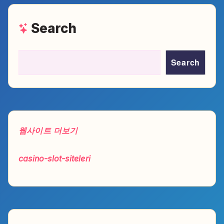
Search
Search
웹사이트 더보기
casino-slot-siteleri