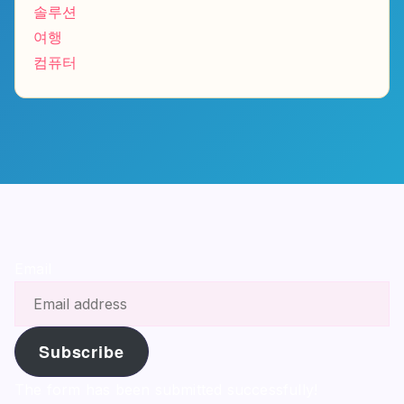
솔루션
여행
컴퓨터
Email
Subscribe
The form has been submitted successfully!