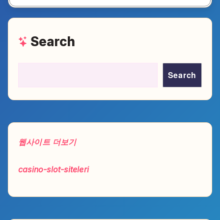
Search
Search
웹사이트 더보기
casino-slot-siteleri