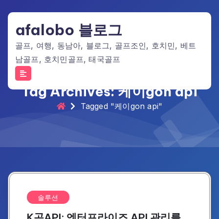
Skip
to
afalobo 블로그
content
골프, 여행, 동남아, 블로그, 골프조인, 호치민, 베트
남골프, 호치민골프, 태국골프
Tag Archives: 케이gon api
Tagged "케이gon api"
솔루션
K곤API: 엔터프라이즈 API 관리를