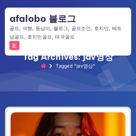
Skip
to
afalobo 블로그
content
골프, 여행, 동남아, 블로그, 골프조인, 호치민, 베트
남골프, 호치민골프, 태국골프
Tag Archives: jav영상
Tagged "jav영상"