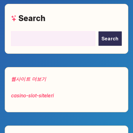
Search
Search
웹사이트 더보기
casino-slot-siteleri