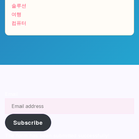
솔루션
여행
컴퓨터
Email
Subscribe
The form has been submitted successfully!