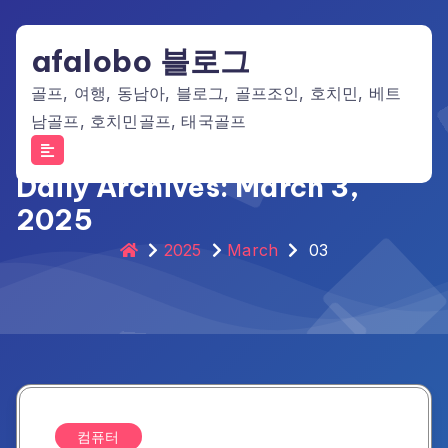
Skip
to
afalobo 블로그
content
골프, 여행, 동남아, 블로그, 골프조인, 호치민, 베트
남골프, 호치민골프, 태국골프
Daily Archives: March 3,
2025
2025
March
03
컴퓨터